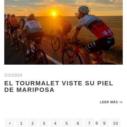
2/2/2024
EL TOURMALET VISTE SU PIEL
DE MARIPOSA
LEER MÁS
8
1
2
3
4
5
6
7
9
10